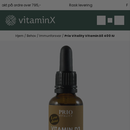
Hopp til innhold
rakt på ordre over 795,-
Rask levering
Få 1
Hjem
/
Behov
/
Immunforsvar
/
Prio Vitality Vitamin D3 400 IU