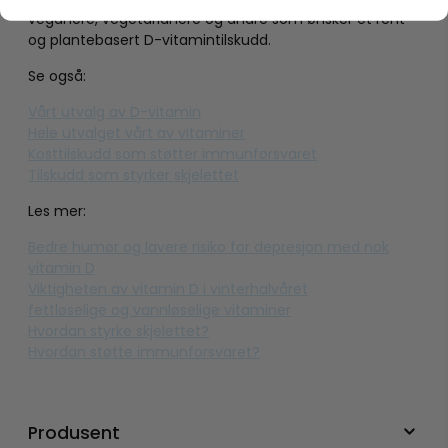
veganere, vegetarianere og andre som ønsker et rent
og plantebasert D-vitamintilskudd.
Se også:
Vårt utvalg av D-vitamin
Hele utvalget vårt av vitaminer
Kosttilskudd som støtter immunforsvaret
Tilskudd som styrker skjelettet
Les mer:
Bedre humør og lavere risiko for depresjon med nok
vitamin D
Viktigheten av vitamin D i vinterhalvåret
fettløselige og vannløselige vitaminer
Hvordan styrke skjelettet?
Hvordan støtte immunforsvaret?
Produsent