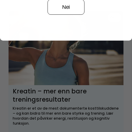
Nei
574
Kreatin – mer enn bare
treningsresultater
Kreatin er et av de mest dokumenterte kosttilskuddene
– og kan bidra til mer enn bare styrke og trening. Lær
hvordan det påvirker energi, restitusjon og kognitiv
funksjon.