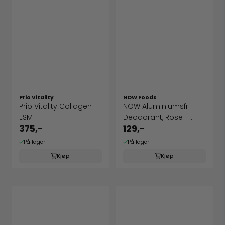
Prio Vitality
NOW Foods
Prio Vitality Collagen
NOW Aluminiumsfri
ESM
Deodorant, Rose +
Ylang Ylang
375,-
129,-
På lager
På lager
Kjøp
Kjøp