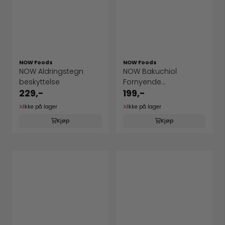
NOW Foods
NOW Foods
NOW Aldringstegn
NOW Bakuchiol
beskyttelse
Fornyende
Ansiktsserum
229,-
199,-
Ikke på lager
Ikke på lager
Kjøp
Kjøp