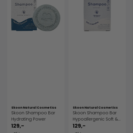
Skoon Natural Cosmetics
Skoon Natural Cosmetics
Skoon Shampoo Bar
Skoon Shampoo Bar
Hydrating Power
Hypoallergenic Soft &
Sensitive
129,-
129,-