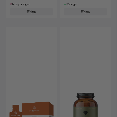
...
Chocolicious
Ikke på lager
På lager
Kjøp
Kjøp