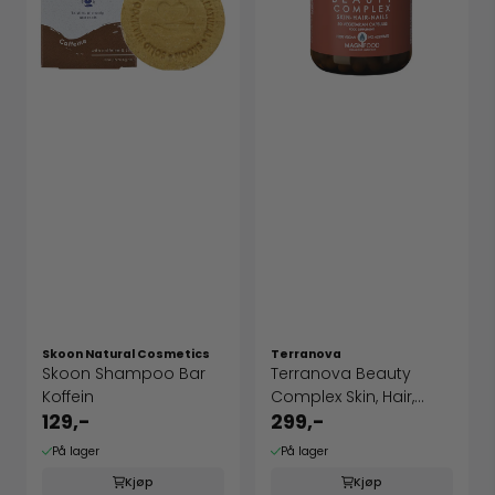
Skoon Natural Cosmetics
Terranova
Skoon Shampoo Bar
Terranova Beauty
Koffein
Complex Skin, Hair,
Nails
129,-
299,-
På lager
På lager
Kjøp
Kjøp