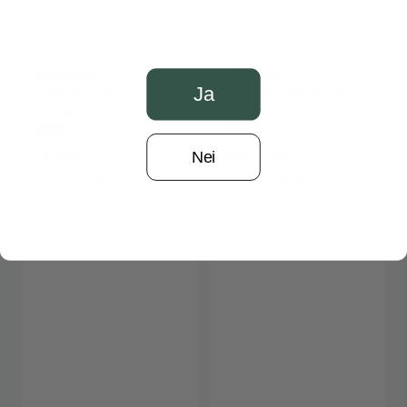
NOW Foods
NOW Foods
NOW Hår, Hud og
NOW Hyaluronsyre
Ja
Negler Vegansk
Ansiktsmist
279,-
149,-
Nei
På lager
Ikke på lager
Kjøp
Kjøp