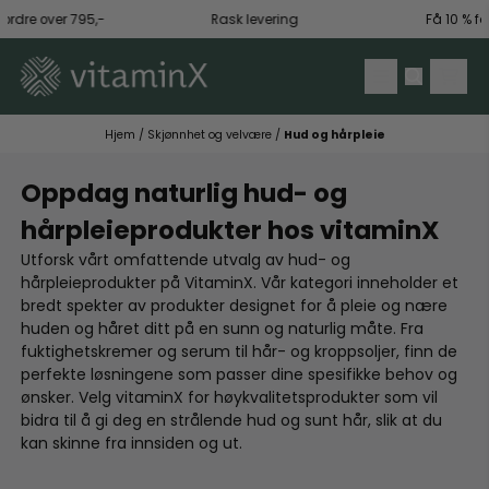
Hopp til innhold
e over 795,-
Rask levering
Få 10 % få først
Hjem
/
Skjønnhet og velvære
/
Hud og hårpleie
Oppdag naturlig hud- og
hårpleieprodukter hos vitaminX
Utforsk vårt omfattende utvalg av hud- og
hårpleieprodukter på VitaminX. Vår kategori inneholder et
bredt spekter av produkter designet for å pleie og nære
huden og håret ditt på en sunn og naturlig måte. Fra
fuktighetskremer og serum til hår- og kroppsoljer, finn de
perfekte løsningene som passer dine spesifikke behov og
ønsker. Velg vitaminX for høykvalitetsprodukter som vil
bidra til å gi deg en strålende hud og sunt hår, slik at du
kan skinne fra innsiden og ut.