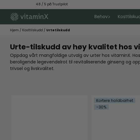
Hopp til innhold
4.8 / 5 på Trustpilot
F
Behov
Kosttilsku
Hjem
/
Kosttilskudd
/
Urtetilskudd
Urte-tilskudd av høy kvalitet hos 
Oppdag vårt mangfoldige utvalg av urter hos vitaminX. Hos 
beroligende legevendelrot til revitaliserende ginseng og opp
trivsel og livskvalitet.
Kortere holdbarhet
-30%