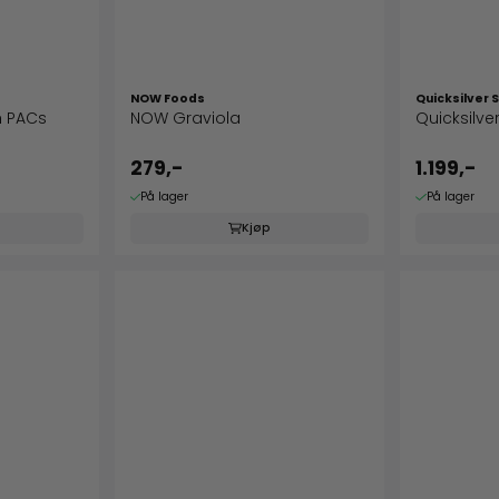
NOW Foods
Quicksilver S
h PACs
NOW Graviola
Quicksilve
279,-
1.199,-
På lager
På lager
Kjøp