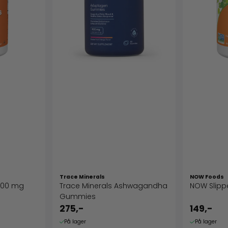
Trace Minerals
NOW Foods
 300 mg
Trace Minerals Ashwagandha
NOW Slipp
Gummies
275,-
149,-
På lager
På lager