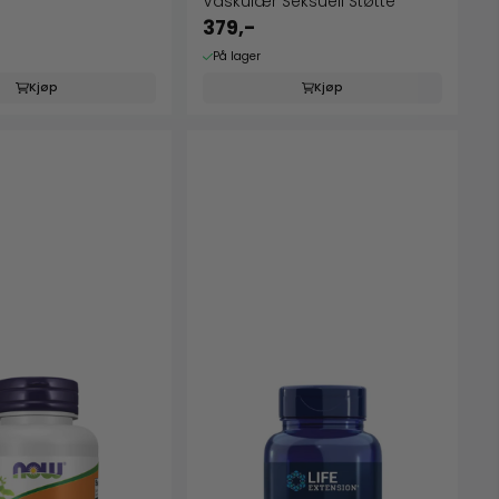
Vaskulær Seksuell Støtte
379,-
På lager
Kjøp
Kjøp