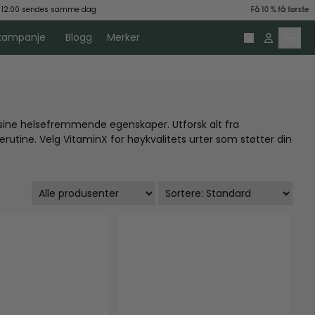
00 sendes samme dag
Få 10 % få første kjøp
skampanje
Blogg
Merker
 sine helsefremmende egenskaper. Utforsk alt fra
erutine. Velg VitaminX for høykvalitets urter som støtter din