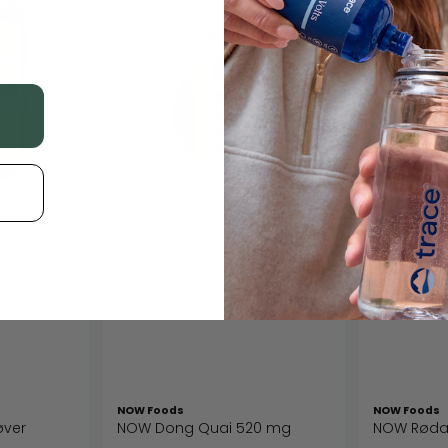
NOW Foods
NOW Foods
øver
NOW Dong Quai 520 mg
NOW Rødal