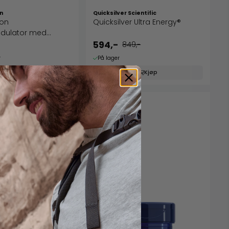
on
Quicksilver Scientific
ion
Quicksilver Ultra Energy®
ulator med
594,-
849,-
r
På lager
Kjøp
Kjøp