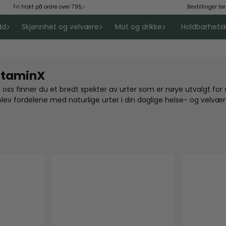
ri frakt på ordre over 795,-
Bestillinger før 12:
dd
Skjønnhet og velvære
Mat og drikke
Holdbarhet
vitaminX
oss finner du et bredt spekter av urter som er nøye utvalgt for
lev fordelene med naturlige urter i din daglige helse- og velvær