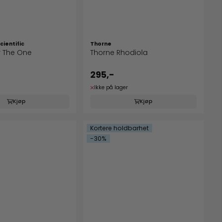
cientific
Thorne
r The One
Thorne Rhodiola
295,-
Ikke på lager
Kjøp
Kjøp
Kortere holdbarhet
-30%