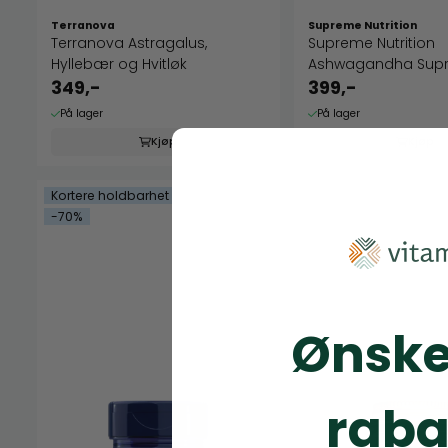
Terranova
Supreme Nutrition
Terranova Astragalus,
Supreme Nutrition
Hyllebær og Hvitløk
Ashwagandha Sup
349,-
399,-
På lager
På lager
Kjøp
Kjøp
Kortere holdbarhet
-70%
Ønske
raba