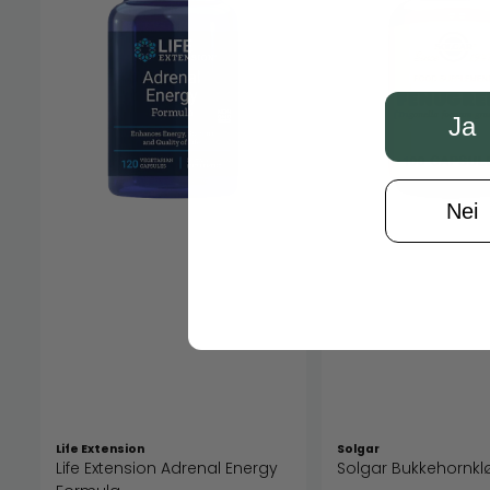
Ja
Nei
Life Extension
Solgar
Life Extension Adrenal Energy
Solgar Bukkehornkl