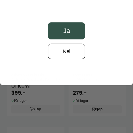
Ja
Nei
Aduna Superfoods
NOW Foods
Aduna Baobab Beauty
NOW Lanolin
Oil 100ml
399,-
279,-
På lager
På lager
Kjøp
Kjøp