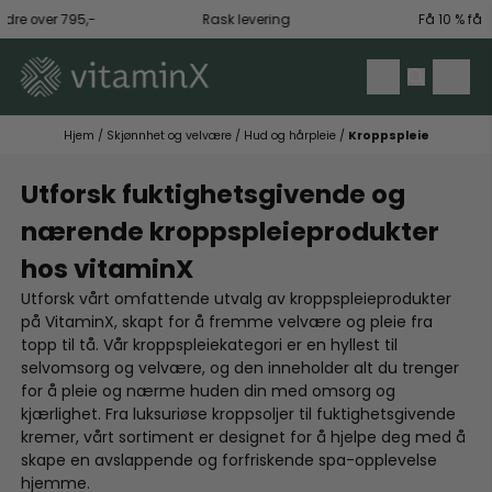
Hopp til innhold
 over 795,-
Rask levering
Få 10 % få første
Hjem
/
Skjønnhet og velvære
/
Hud og hårpleie
/
Kroppspleie
Utforsk fuktighetsgivende og
nærende kroppspleieprodukter
hos vitaminX
Utforsk vårt omfattende utvalg av kroppspleieprodukter
på VitaminX, skapt for å fremme velvære og pleie fra
topp til tå. Vår kroppspleiekategori er en hyllest til
selvomsorg og velvære, og den inneholder alt du trenger
for å pleie og nærme huden din med omsorg og
kjærlighet. Fra luksuriøse kroppsoljer til fuktighetsgivende
kremer, vårt sortiment er designet for å hjelpe deg med å
skape en avslappende og forfriskende spa-opplevelse
hjemme.