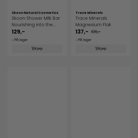
Skoon Natural Cosmetics
Trace Minerals
Skoon Shower Milk Bar
Trace Minerals
Nourishing into the
Magnesium Flak
deep 2 ...
129,-
137,-
195,-
På lager
På lager
Kjøp
Kjøp