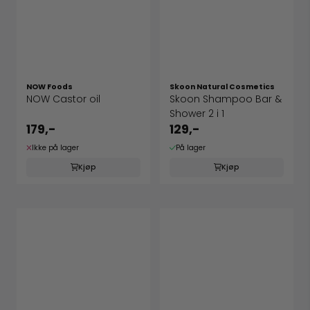
NOW Foods
Skoon Natural Cosmetics
NOW Castor oil
Skoon Shampoo Bar &
Shower 2 i 1
179,-
129,-
Ikke på lager
På lager
Kjøp
Kjøp