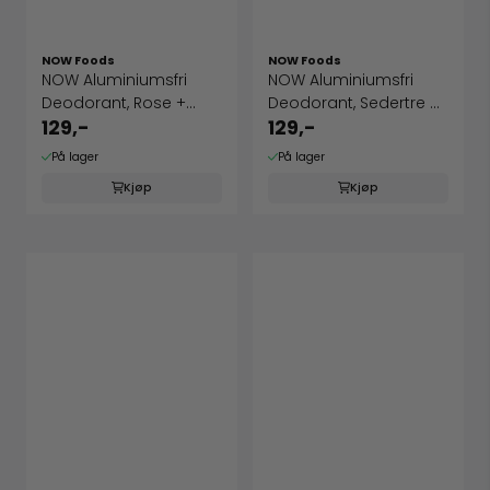
NOW Foods
NOW Foods
NOW Aluminiumsfri
NOW Aluminiumsfri
Deodorant, Rose +
Deodorant, Sedertre +
Ylang Ylang
Cypress
129,-
129,-
På lager
På lager
Kjøp
Kjøp