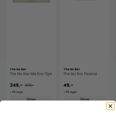
The No Bar
The No Bar
The No Bar Mix Box 12pk
The No Bar Peanut
349,-
49,-
499,-
På lager
På lager
Kjøp
Kjøp