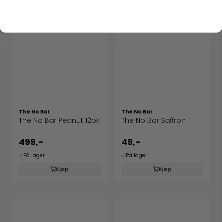
The No Bar
The No Bar
The No Bar Peanut 12pk
The No Bar Saffron
499,-
49,-
På lager
På lager
Kjøp
Kjøp