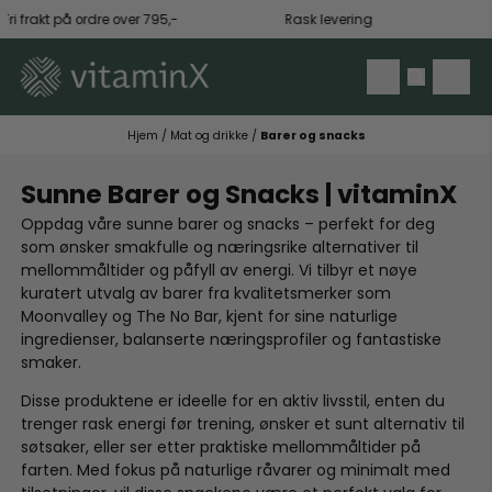
Hopp til innhold
i frakt på ordre over 795,-
Rask levering
F
Hjem
/
Mat og drikke
/
Barer og snacks
Sunne Barer og Snacks | vitaminX
Oppdag våre sunne barer og snacks – perfekt for deg
som ønsker smakfulle og næringsrike alternativer til
mellommåltider og påfyll av energi. Vi tilbyr et nøye
kuratert utvalg av barer fra kvalitetsmerker som
Moonvalley og The No Bar, kjent for sine naturlige
ingredienser, balanserte næringsprofiler og fantastiske
smaker.
Disse produktene er ideelle for en aktiv livsstil, enten du
trenger rask energi før trening, ønsker et sunt alternativ til
søtsaker, eller ser etter praktiske mellommåltider på
farten. Med fokus på naturlige råvarer og minimalt med