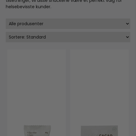
tilsetninger, vil disse snackene være et perfekt valg for
helsebevisste kunder.