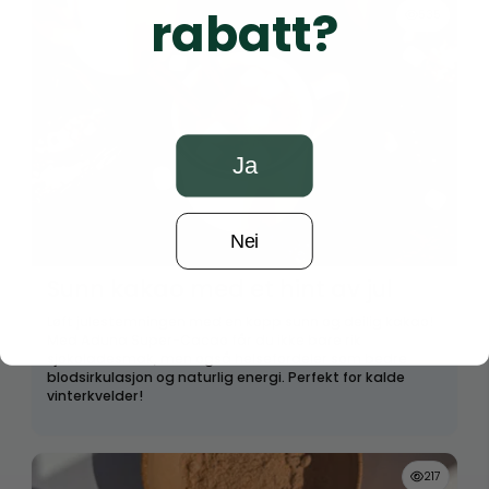
rabatt?
535
Ja
Nei
Sunn kakao med et hint av jul
Løft julestemningen med en kopp sunn og deilig kakao!
Med Aduna Super-Cacao får du ikke bare rik
sjokoladesmak, men også helsefordeler som bedre
blodsirkulasjon og naturlig energi. Perfekt for kalde
vinterkvelder!
217