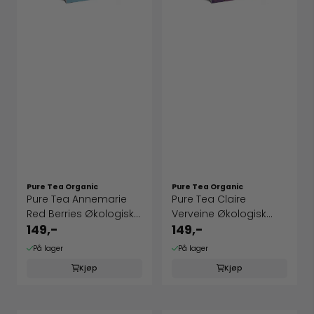
Pure Tea Organic
Pure Tea Organic
Pure Tea Annemarie
Pure Tea Claire
Red Berries Økologisk
Verveine Økologisk
urte te
urte te
149,-
149,-
På lager
På lager
Kjøp
Kjøp