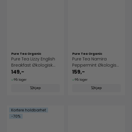
Pure Tea Organic
Pure Tea Organic
Pure Tea Lizzy English
Pure Tea Namira
Breakfast Økologisk
Peppermint Økologisk
svart ...
urte te
149,-
159,-
På lager
På lager
Kjøp
Kjøp
Kortere holdbarhet
-70%