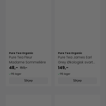
Pure Tea Organic
Pure Tea Organic
Pure Tea Fleur
Pure Tea James Earl
Madame Sommelière
Grey Økologisk svart
te
48,-
149,-
159,-
På lager
På lager
Kjøp
Kjøp