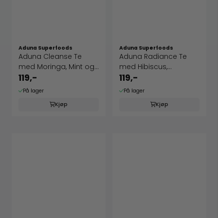
Aduna Superfoods
Aduna Superfoods
Aduna Cleanse Te
Aduna Radiance Te
med Moringa, Mint og
med Hibiscus,
Brennesle
Rosenrot og Aloe ...
119,-
119,-
På lager
På lager
Kjøp
Kjøp