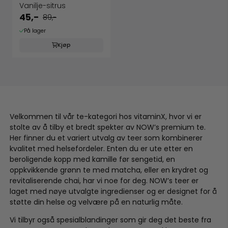
Vanilje-sitrus
45,-
89,-
På lager
Kjøp
Velkommen til vår te-kategori hos vitaminX, hvor vi er
stolte av å tilby et bredt spekter av NOW’s premium te.
Her finner du et variert utvalg av teer som kombinerer
kvalitet med helsefordeler. Enten du er ute etter en
beroligende kopp med kamille før sengetid, en
oppkvikkende grønn te med matcha, eller en krydret og
revitaliserende chai, har vi noe for deg. NOW’s teer er
laget med nøye utvalgte ingredienser og er designet for å
støtte din helse og velvære på en naturlig måte.
Vi tilbyr også spesialblandinger som gir deg det beste fra