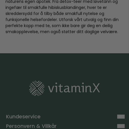
naturens egen apotek. Fra detox-teer med løvetann og
ingefær til smakfulle hibiskusblandinger, hver te er
skreddersydd for å tilby både smakfull nytelse og
funksjonelle helsefordeler. Utforsk vårt utvalg og finn din
perfekte kopp med te, som ikke bare gir deg en deilig
smakopplevelse, men også støtter ditt daglige velvære.
Kundeservice
FAQ
Personvern & Villkår