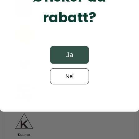
rabatt?
UL Sertifisert
GMP
Sertifisert
Ja
Nei
Vegan/vegetar
non-GMO
Kosher