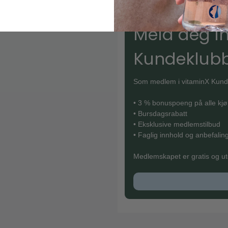
Meld deg in
Kundeklub
Som medlem i vitaminX Kunde
• 3 % bonuspoeng på alle kj
• Bursdagsrabatt
• Eksklusive medlemstilbud
• Faglig innhold og anbefaling
Medlemskapet er gratis og ute