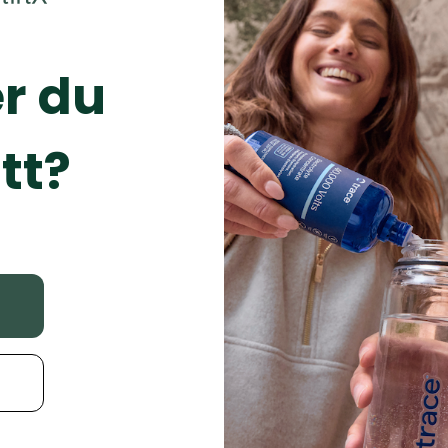
Ingredienser
: Prunus Arm
NOW Solutions-produktene er
NOW Solutions-produkter te
r du
Klar flaske som inneholder
I vår nettbutikk vitaminX 
tt?
Foods av høyeste kvalitet. 
118 mililiter
Glatter ut linjer i hu
Tilfører fuktighet til 
Produsent
Omtaler
Bruk og lagring
Innhold