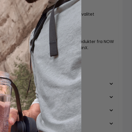
eniaca (aprikos) kjerneolje.
 analytisk testet for å sikre høyeste kvalitet
stes ikke på dyr.
 UV-lysbeskyttelsesmiddel.
med lager i Norge kjøper du skjønnhetsprodukter fra NOW
Kjøp Arganolje trygt og sikkert hos vitaminX.
den
håret