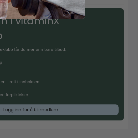
n i vitaminX
b
klubb får du mer enn bare tilbud.
øp
er – rett i innboksen
n forpliktelser.
Logg inn for å bli medlem