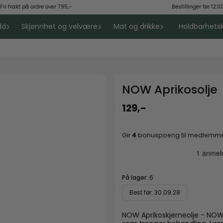
 frakt på ordre over 795,-
Bestillinger før 12:00
dd
Skjønnhet og velvære
Mat og drikke
Holdbarhet
NOW Aprikosolje
129,-
Gir
4
bonuspoeng til medlemmer
På lager
: 6
Best før: 30.09.28
NOW Aprikoskjerneolje - NOW Apricot Oil Tilstand : Tørr, aldr