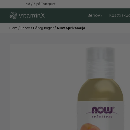
Hopp til innhold
4.8 / 5 på Trustpilot
Fri
Behov
Kosttilsku
Hjem
/
Behov
/
Hår og negler
/
NOW Aprikosolje