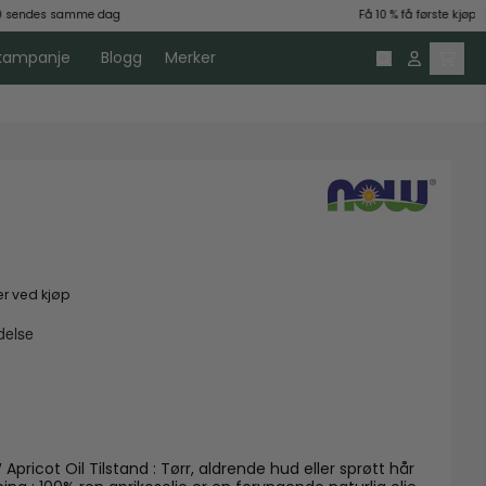
 sendes samme dag
Få 10 % få første kjøp
skampanje
Blogg
Merker
 ved kjøp
ende hud eller sprøtt hår