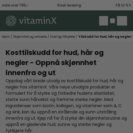
Hopp til innhold
e over 795,-
Rask levering
Få 10 % få først
Hjem
/
Skjønnhet og velvære
/
Hud og hårpleie
/
Tilskudd for hud, hår og negler
Kosttilskudd for hud, hår og
negler - Oppnå skjønnhet
innenfra og ut
Oppdag vårt brede utvalg av kosttilskudd for hud, hår og
negler hos vitaminX. Våre nøye utvalgte produkter er
formulert for å styrke og forbedre hudens elastisitet,
støtte sunn hårvekst og fremme sterke negler. Med
ingredienser som biotin, kollagen, og vitaminer som A, C
og sink, kan du oppnå en strålende og sunn utstråling
innenfra og ut. Kjøp nå for å styrke din skjønnhetsrutine og
oppnå en glødende hud, sunne og sterke negler og
fyldigere hår.