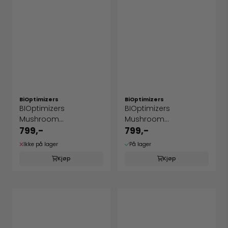
BiOptimizers
BiOptimizers
BIOptimizers
BIOptimizers
Mushroom
Mushroom
Breakthrough - Salted
Breakthrough
799,-
799,-
...
Chocolicious
Ikke på lager
På lager
Kjøp
Kjøp