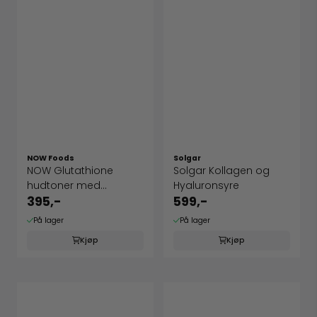
NOW Foods
Solgar
NOW Glutathione
Solgar Kollagen og
hudtoner med
Hyaluronsyre
ceramider
395,-
599,-
På lager
På lager
Kjøp
Kjøp