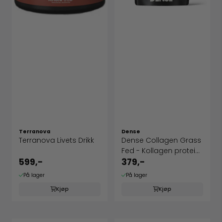
Terranova
Dense
Terranova Livets Drikk
Dense Collagen Grass
Fed - Kollagen protein
fra ...
599,-
379,-
På lager
På lager
Kjøp
Kjøp