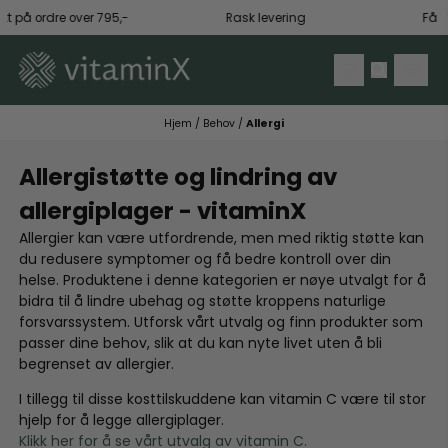
Hopp til innhold
t på ordre over 795,-
Rask levering
Få 10 %
Hjem
/
Behov
/
Allergi
Allergistøtte og lindring av
allergiplager - vitaminX
Allergier kan være utfordrende, men med riktig støtte kan
du redusere symptomer og få bedre kontroll over din
helse. Produktene i denne kategorien er nøye utvalgt for å
bidra til å lindre ubehag og støtte kroppens naturlige
forsvarssystem. Utforsk vårt utvalg og finn produkter som
passer dine behov, slik at du kan nyte livet uten å bli
begrenset av allergier.
I tillegg til disse kosttilskuddene kan vitamin C være til stor
hjelp for å legge allergiplager.
Klikk her for å se vårt utvalg av vitamin C.