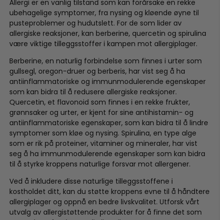
Allergi er en vanlig tilstand som kan forårsake en rekke
ubehagelige symptomer, fra nysing og kløende øyne til
pusteproblemer og hudutslett. For de som lider av
allergiske reaksjoner, kan berberine, quercetin og spirulina
være viktige tilleggsstoffer i kampen mot allergiplager.
Berberine, en naturlig forbindelse som finnes i urter som
gullsegl, oregon-druer og berberis, har vist seg å ha
antiinflammatoriske og immunmodulerende egenskaper
som kan bidra til å redusere allergiske reaksjoner.
Quercetin, et flavonoid som finnes i en rekke frukter,
grønnsaker og urter, er kjent for sine antihistamin- og
antiinflammatoriske egenskaper, som kan bidra til å lindre
symptomer som kløe og nysing. Spirulina, en type alge
som er rik på proteiner, vitaminer og mineraler, har vist
seg å ha immunmodulerende egenskaper som kan bidra
til å styrke kroppens naturlige forsvar mot allergener.
Ved å inkludere disse naturlige tilleggsstoffene i
kostholdet ditt, kan du støtte kroppens evne til å håndtere
allergiplager og oppnå en bedre livskvalitet. Utforsk vårt
utvalg av allergistøttende produkter for å finne det som