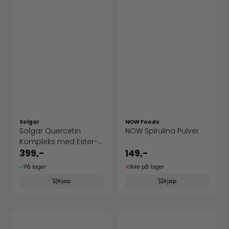
Solgar
NOW Foods
Solgar Quercetin
NOW Spirulina Pulver
Kompleks med Ester-C
Plus
399,-
149,-
På lager
Ikke på lager
Kjøp
Kjøp